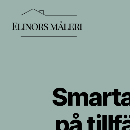
Elinors
Måleri
Smarta
på till