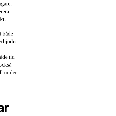
igare,
erera
kt.
et både
erbjuder
åde tid
också
ll under
ar