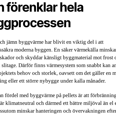
 förenklar hela
ggprocessen
och jämn byggvärme har blivit en viktig del i att
tssäkra moderna byggen. En säker värmekälla minskar
tskador och skyddar känsligt byggmaterial mot frost 
 slitage. Därför finns värmesystem som snabbt kan a
rojektets behov och storlek, oavsett om det gäller en 
ing eller ett större nybygge under kalla månader.
n fördel med byggvärme på pellets är att förbränning
är klimatneutral och därmed ett bättre miljöval än el e
essutom minskar hanteringen och övervakningen eft