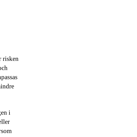
 risken
och
npassas
mindre
en i
ller
ersom