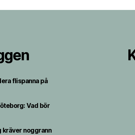
äggen
K
lera flispanna på
Göteborg: Vad bör
g kräver noggrann