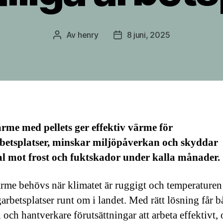
Av
henry
8 juni, 2025
Inläggsförfattare
Inläggsdatum
me med pellets ger effektiv värme för
betsplatser, minskar miljöpåverkan och skyddar
l mot frost och fuktskador under kalla månader.
me behövs när klimatet är ruggigt och temperaturen
arbetsplatser runt om i landet. Med rätt lösning får b
 och hantverkare förutsättningar att arbeta effektivt, 