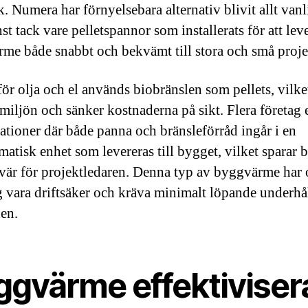
. Numera har förnyelsebara alternativ blivit allt vanl
st tack vare pelletspannor som installerats för att lev
me både snabbt och bekvämt till stora och små proje
 för olja och el används biobränslen som pellets, vilk
miljön och sänker kostnaderna på sikt. Flera företag 
tioner där både panna och bränsleförråd ingår i en
matisk enhet som levereras till bygget, vilket sparar b
vär för projektledaren. Denna typ av byggvärme har 
ig vara driftsäker och kräva minimalt löpande underhå
en.
ggvärme effektiviser