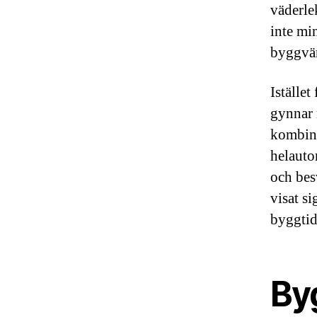
väderlek
inte min
byggvär
Istället
gynnar 
kombina
helauto
och bes
visat s
byggtid
By