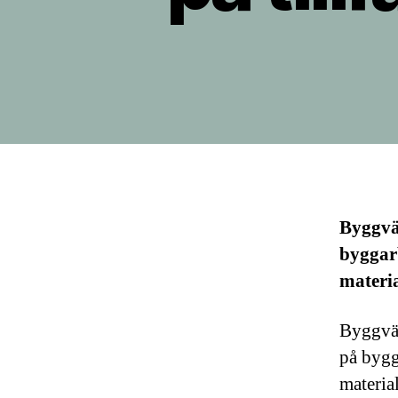
Byggvär
byggar
materia
Byggvär
på bygg
material