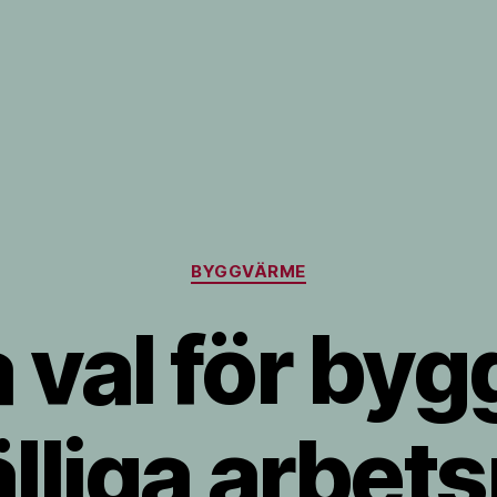
Kategorier
BYGGVÄRME
 val för by
fälliga arbet