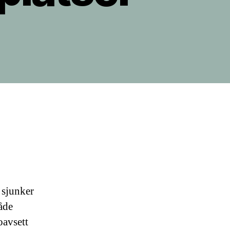
 sjunker
åde
oavsett