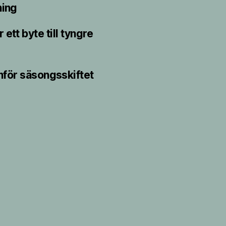
ning
ett byte till tyngre
nför säsongsskiftet