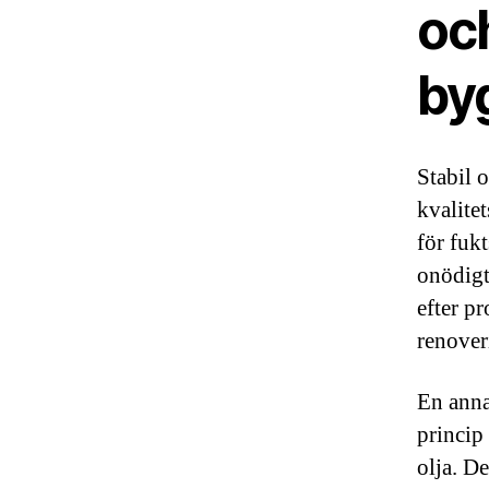
och
by
Stabil 
kvalite
för fuk
onödigt
efter p
renover
En anna
princip 
olja. D