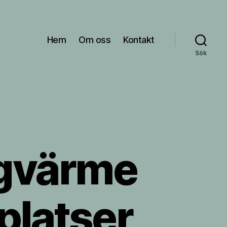
Hem
Om oss
Kontakt
Sök
ggvärme
splatser