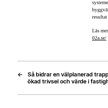
systeme
byggvär
resultat
Läs mer
02a.se/
←
Så bidrar en välplanerad trapp
ökad trivsel och värde i fasti