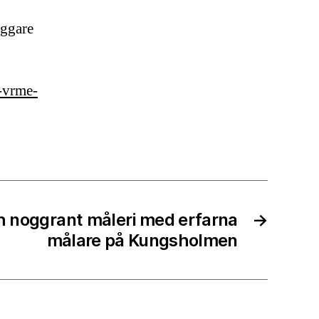
yggare
-vrme-
h noggrant måleri med erfarna
→
målare på Kungsholmen