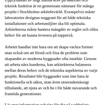
Uppfyllandet av högt ställda krav på säkerhet och
teknisk funktion är en gemensam nämnare för många
projekt i Stockholms arkitektvärld. Exempelvis måste
laboratorier designas noggrant för att både tekniska
installationer och arbetsmiljöer ska bli optimala.
Arkitekterna måste hantera mängder av regler och olika
behov för att kunna leverera på toppnivå.
Arbetet handlar inte bara om att skapa vackra former
utan också om att förstå och lösa de problem som
skapandet av moderna byggnader ofta innebär. Genom
att arbeta nära kunderna, kan arkitekterna balansera
mellan deras behov och de tekniska aspekterna av varje
projekt. Resultatet blir byggnader som inte bara är
funktionella och säkra, utan även utseendemässigt
tilltalande, att njuta av och bo i för både nuvarande och
framtida generationer.
Läs mer information och tips för dig på webbplats: