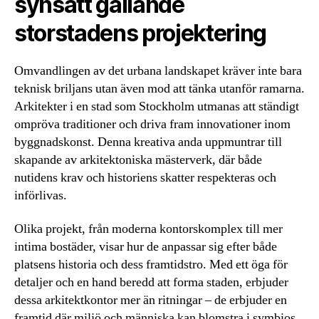
synsätt gällande
storstadens projektering
Omvandlingen av det urbana landskapet kräver inte bara
teknisk briljans utan även mod att tänka utanför ramarna.
Arkitekter i en stad som Stockholm utmanas att ständigt
ompröva traditioner och driva fram innovationer inom
byggnadskonst. Denna kreativa anda uppmuntrar till
skapande av arkitektoniska mästerverk, där både
nutidens krav och historiens skatter respekteras och
införlivas.
Olika projekt, från moderna kontorskomplex till mer
intima bostäder, visar hur de anpassar sig efter både
platsens historia och dess framtidstro. Med ett öga för
detaljer och en hand beredd att forma staden, erbjuder
dessa arkitektkontor mer än ritningar – de erbjuder en
framtid där miljö och människa kan blomstra i symbios.