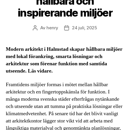
hållbara och
inspirerande miljöer
Av
henry
24 juli, 2025
Inläggsförfattare
Inläggsdatum
Modern arkitekt i Halmstad skapar hållbara miljöer
med lokal förankring, smarta lösningar och
arkitektur som förenar funktion med samtida
utseende. Läs vidare.
Framtidens miljöer formas i mötet mellan hållbar
arkitektur och en fingertoppskänsla för funktion. I
många moderna svenska städer efterfrågas nytänkande
och utseende utan att tumma på praktiska lösningar eller
klimatmedvetenhet. På senare tid har det blivit vanligt
att arkitektkontor lägger stor vikt vid att arbeta med
långsiktiga materialval och genomtänkta planlösningar,