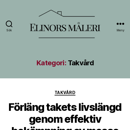
Sök
Meny
Elinors
Måleri
Kategori:
Takvård
Kategorier
TAKVÅRD
Förläng takets livslängd
genom effektiv