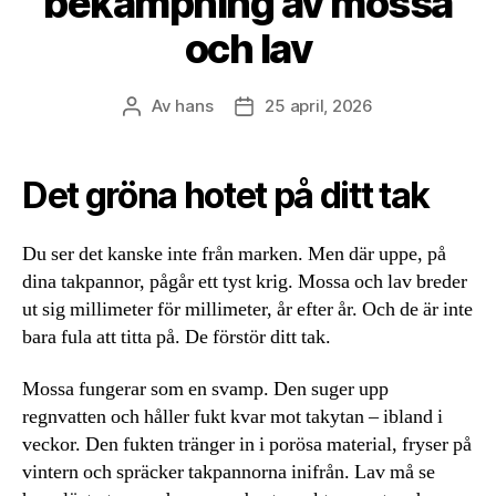
bekämpning av mossa
och lav
Av
hans
25 april, 2026
Inläggsförfattare
Inläggsdatum
Det gröna hotet på ditt tak
Du ser det kanske inte från marken. Men där uppe, på
dina takpannor, pågår ett tyst krig. Mossa och lav breder
ut sig millimeter för millimeter, år efter år. Och de är inte
bara fula att titta på. De förstör ditt tak.
Mossa fungerar som en svamp. Den suger upp
regnvatten och håller fukt kvar mot takytan – ibland i
veckor. Den fukten tränger in i porösa material, fryser på
vintern och spräcker takpannorna inifrån. Lav må se