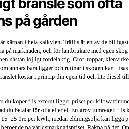
ligt bränsle som ofta
nns på gården
är kärnan i hela kalkylen. Träflis är ett av de billigast
na på marknaden, och för lantbrukare med egen skog 
en nästan löjligt fördelaktig. Grot, toppar, klenvirke 
som annars bara ligger och ruttnar i skogen kan flisas
ränslet kostar i princip din egen tid och lite diesel till
.
 du köper flis externt ligger priset per kilowattimme
d du betalar för olja eller el. En grov tumregel: flis 
 15–25 öre per kWh, medan eldningsolja kan ligga p
 beroende på världsmarknadspriset. Räkna på det. Om