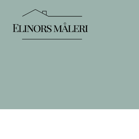
Elinors
Måleri