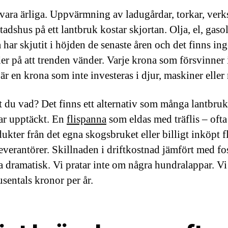
 vara ärliga. Uppvärmning av ladugårdar, torkar, verk
adshus på ett lantbruk kostar skjortan. Olja, el, gaso
 har skjutit i höjden de senaste åren och det finns in
er på att trenden vänder. Varje krona som försvinner 
är en krona som inte investeras i djur, maskiner eller
 du vad? Det finns ett alternativ som många lantbruk
ar upptäckt. En
flispanna
som eldas med träflis – ofta
ukter från det egna skogsbruket eller billigt inköpt fl
everantörer. Skillnaden i driftkostnad jämfört med fos
a dramatisk. Vi pratar inte om några hundralappar. Vi
usentals kronor per år.