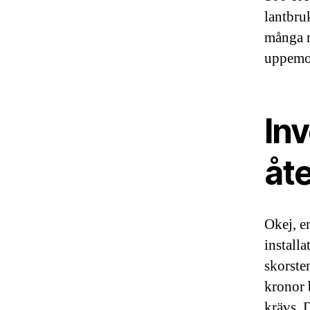
lantbru
många m
uppemot
In
åte
Okej, en
install
skorste
kronor 
krävs. 