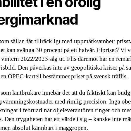
bilitet i en orolig
ergimarknad
som sällan får tillräckligt med uppmärksamhet: prissta
et kan svänga 30 procent på ett halvår. Elpriset? Vi v
 vintern 2022/2023 såg ut. Flis däremot har en remar
prisbild. Den påverkas inte av geopolitiska kriser på 
ngen OPEC-kartell bestämmer priset på svensk träflis.
 som lantbrukare innebär det att du faktiskt kan budg
pvärmningskostnader med rimlig precision. Inga obe
kningar i februari när oljeleverantören ringer och me
s. Den tryggheten har ett värde i sig – kanske inte mät
 men absolut kännbart i maggropen.