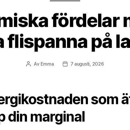
iska fördelar 
a flispanna på 
Av
Emma
7 augusti, 2026
Inläggsförfattare
Inläggsdatum
ergikostnaden som ä
p din marginal