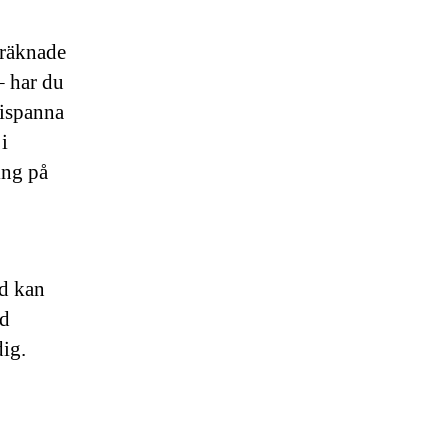
 räknade
– har du
lispanna
i
ing på
d kan
ed
ig.