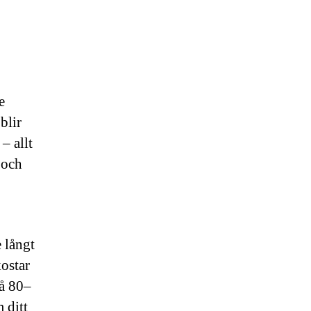
e
blir
– allt
 och
 långt
kostar
å 80–
 ditt