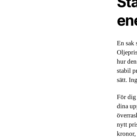
Sta
en
En sak 
Oljepris
hur den
stabil 
sätt. I
För dig
dina up
överras
nytt pri
kronor,