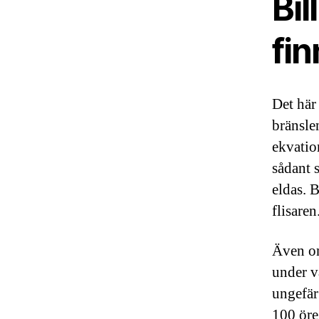
Bil
fi
Det här 
bränsle
ekvation
sådant 
eldas. B
flisaren
Även om
under va
ungefär
100 öre