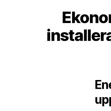
Ekonom
installer
En
up