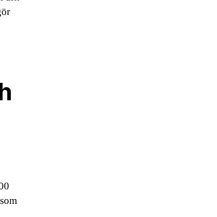
gör
h
000
 som