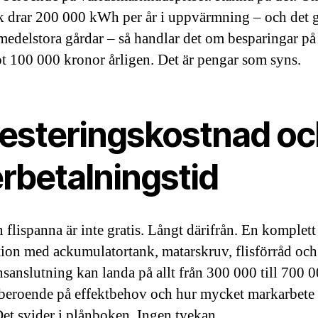
k drar 200 000 kWh per år i uppvärmning – och det 
edelstora gårdar – så handlar det om besparingar på
 100 000 kronor årligen. Det är pengar som syns.
vesteringskostnad oc
rbetalningstid
 flispanna är inte gratis. Långt därifrån. En komplett
ation med ackumulatortank, matarskruv, flisförråd och
nsanslutning kan landa på allt från 300 000 till 700 
beroende på effektbehov och hur mycket markarbete
Det svider i plånboken. Ingen tvekan.