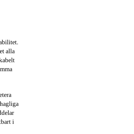
bilitet.
et alla
kabelt
samma
etera
hagliga
ddelar
bart i