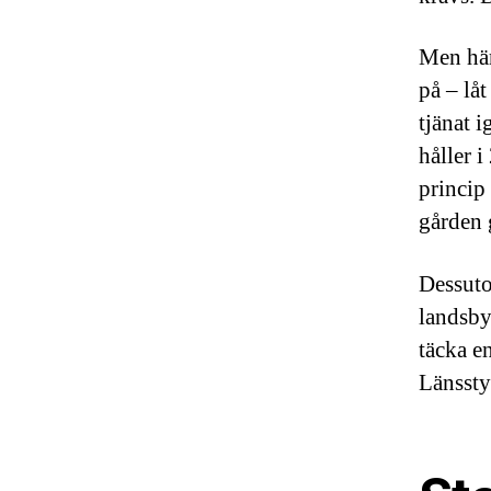
Men här
på – lå
tjänat i
håller i
princip
gården 
Dessuto
landsby
täcka e
Länssty