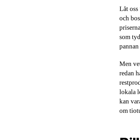
Låt oss
och bost
priserna
som tyd
pannan 
Men vet
redan h
restprod
lokala l
kan var
om tiot