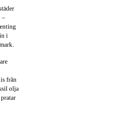
städer
l –
genting
in i
 mark.
are
is från
sil olja
 pratar